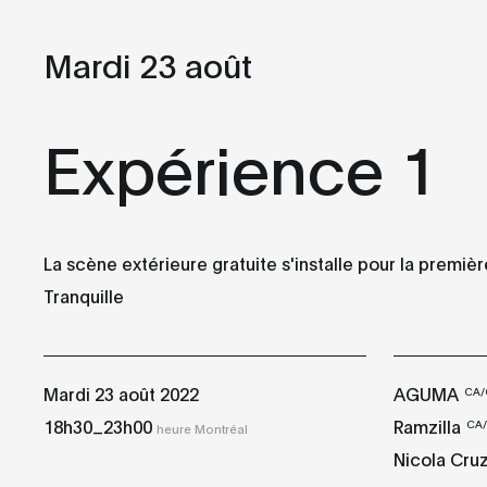
PDF
Collection 
Mardi 23 août
Expérience 1
Mardi
Mercredi
23
24
AOÛT
AOÛT
La scène extérieure gratuite s'installe pour la premièr
Tranquille
Expérience 1
Expérience 2
18h30
17h00
heure Montréal
heure Montréal
Mardi 23 août 2022
AGUMA
CA
_
18h30
23h00
Ramzilla
CA
heure Montréal
Satosphère 1
Satosphère 2
Nicola Cru
19h30
19h30
heure Montréal
heure Montréal