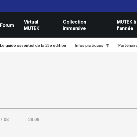
Passes et Billets
Passes et Billets
Virtual
Collection
MUTEK à
Forum
MUTEK
immersive
l'année
Le guide essentiel de la 23e édition
Infos pratiques
Partenair
7.08
28.08