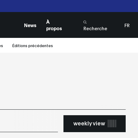
Passes et Billets
Passes et Billets
À
News
FR
propos
Recherche
EN
es
Éditions précédentes
weekly view