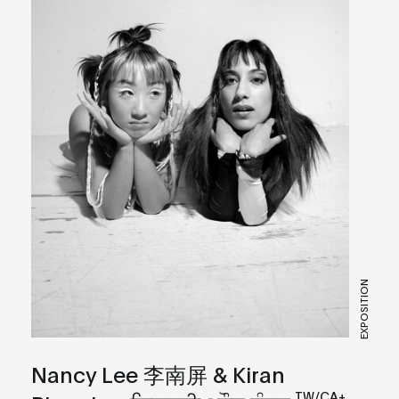
EXPOSITION
Nancy Lee 李南屏 & Kiran
TW/CA+