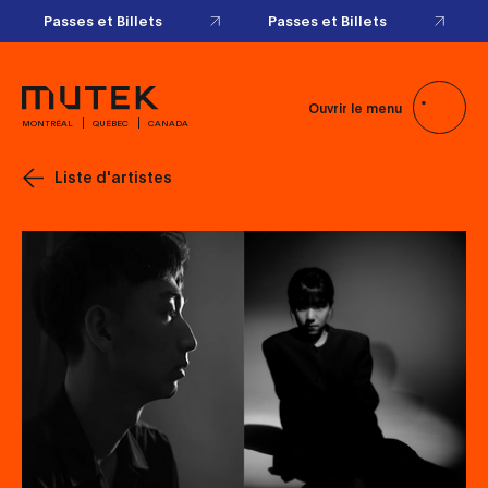
Passes et Billets
Passes et Billets
Ouvrir le menu
MONTRÉAL
QUÉBEC
CANADA
Liste d'artistes