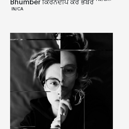
Bhumber ਕਿਰਨਦੀਪ ਕੌਰ ਭੰਬਰ
IN/CA