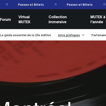
P
Passes et Billets
Virtual
Collection
MUTEK à
Forum
MUTEK
immersive
l'année
Le guide essentiel de la 23e édition
Infos pratiques
Partenair