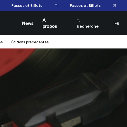
Passes et Billets
asses et Billets
À
News
FR
propos
Recherche
EN
es
Éditions précédentes