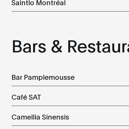
Saintlo Montréal
Bars & Restaur
Bar Pamplemousse
Café SAT
L'hôtel Monville est un hôtel unique et moderne, aux d
Camellia Sinensis
par son robot et ses bornes tactiles d’enregistrement.