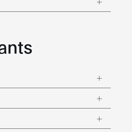
ants
erniers cris de la technologie, de
 Ses larges fenêtres allant du