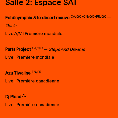
Salle 2: Espace SAT
CA/QC+CN/QC+FR/QC
Echönymphia & le désert mauve
—
Oasis
Live A/V | Première mondiale
CA/QC
Parts Project
—
Steps And Dreams
Live | Première mondiale
TN/FR
Azu Tiwaline
Live | Première canadienne
AU
Dj Plead
Live | Première canadienne