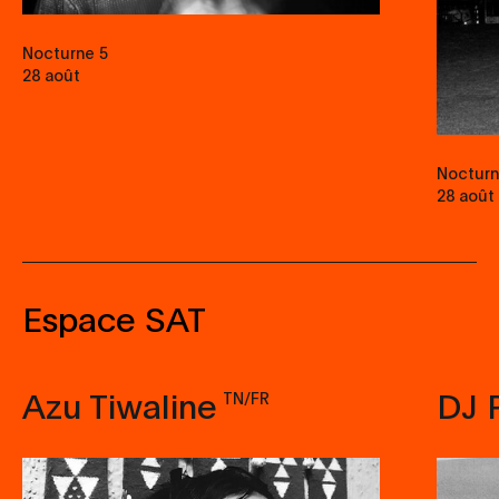
Nocturne 5
28 août
Nocturn
28 août
Espace SAT
Azu Tiwaline
DJ 
TN/FR