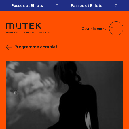
Passes et Billets
Passes et Billets
Ouvrir le menu
MONTRÉAL
QUÉBEC
CANADA
Programme complet