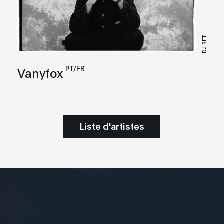
DJ SET
PT/FR
Vanyfox
Liste d'artistes