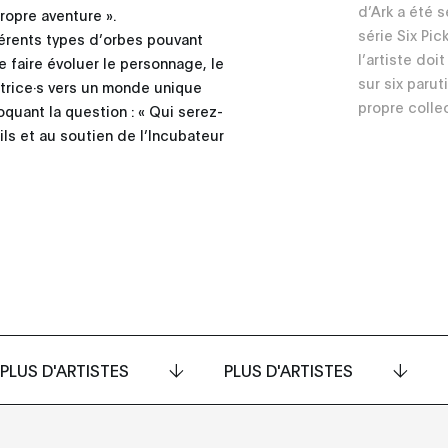
d’Ark a été s
ropre aventure ».
série Six Pic
fférents types d’orbes pouvant
l’artiste doi
 faire évoluer le personnage, le
sur six paru
r∙trice·s vers un monde unique
propre colle
quant la question : « Qui serez-
ils et au soutien de l’Incubateur
PLUS D'ARTISTES
PLUS D'ARTISTES