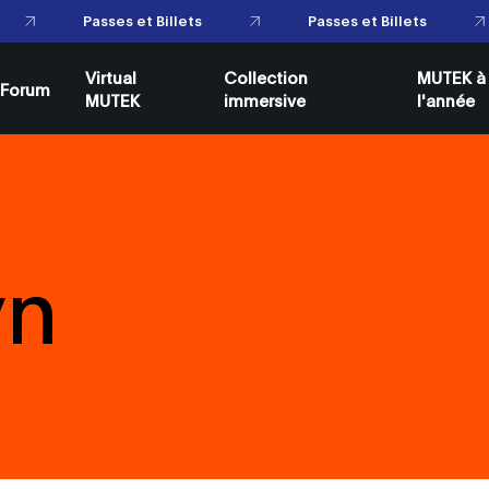
Passes et Billets
Passes et Billets
Virtual
Collection
MUTEK à
Forum
MUTEK
immersive
l'année
yn