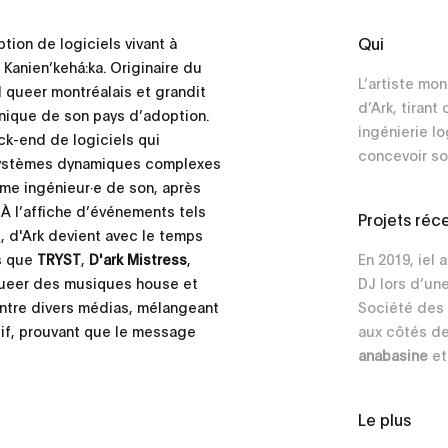
Qui
ption de logiciels vivant à
 Kanien’kehá:ka. Originaire du
L’artiste mon
 queer montréalais et grandit
d’Ark, tirant
nique de son pays d’adoption.
ingénierie lo
ck-end de logiciels qui
concevoir son
 systèmes dynamiques complexes
omme ingénieur·e de son, après
À l’affiche d’événements tels
Projets réc
s, d'Ark devient avec le temps
s que
TRYST
,
D'ark Mistress
,
En 2019, iel 
queer des musiques house et
DJ lors d’un
 entre divers médias, mélangeant
Société des 
ctif, prouvant que le message
aux côtés de
anabasine
e
Le plus