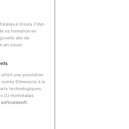
tréalais∙e Ursula J’vlyn
 de sa formation en
gicielle afin de
 art visuel.
ents
a offert une prestation
e soirée Dômesicle à la
arts technologiques,
s DJ montréalais
t
softcoresoft
.