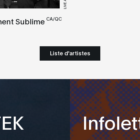
LIVE A/V
CA/QC
ment Sublime
Liste d'artistes
TEK
Infolet