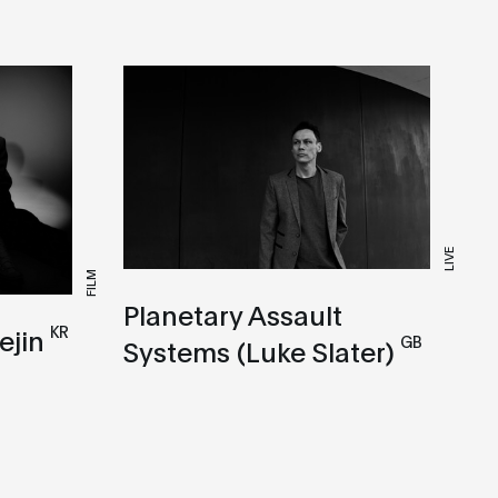
LIVE
FILM
Planetary Assault
KR
ejin
GB
Systems (Luke Slater)