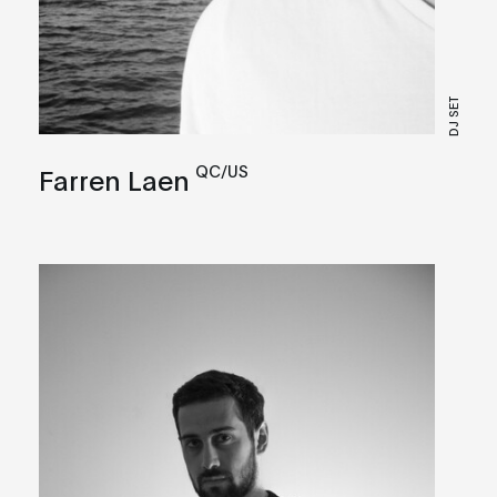
DJ SET
QC/US
Farren Laen