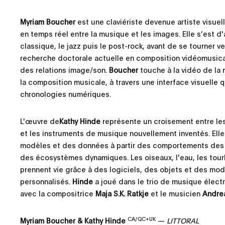
Myriam Boucher
est une claviériste devenue artiste visuell
en temps réel entre la musique et les images. Elle s’est d'
classique, le jazz puis le post-rock, avant de se tourner v
recherche doctorale actuelle en composition vidéomusica
des relations image/son.
Boucher
touche à la vidéo de la
la composition musicale, à travers une interface visuelle qu
chronologies numériques.
L'œuvre de
Kathy Hinde
représente un croisement entre le
et les instruments de musique nouvellement inventés. Ell
modèles et des données à partir des comportements des a
des écosystèmes dynamiques. Les oiseaux, l'eau, les tou
prennent vie grâce à des logiciels, des objets et des mo
personnalisés.
Hinde
a joué dans le trio de musique électr
avec la compositrice
Maja S.K. Ratkje
et le musicien
Andre
C
A/QC+UK
Myriam Boucher & Kathy Hinde
—
LITTORAL