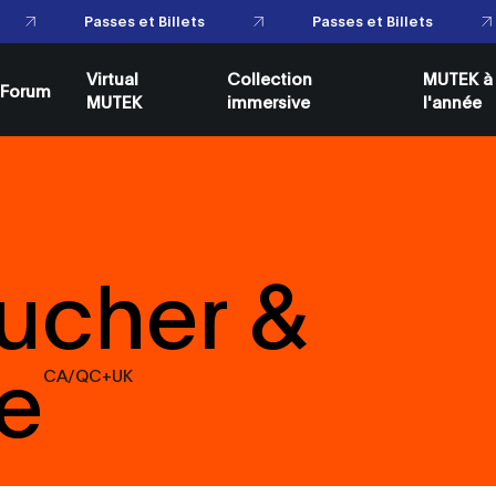
Passes et Billets
Passes et Billets
Virtual
Collection
MUTEK à
Forum
MUTEK
immersive
l'année
ucher &
e
CA/QC+UK