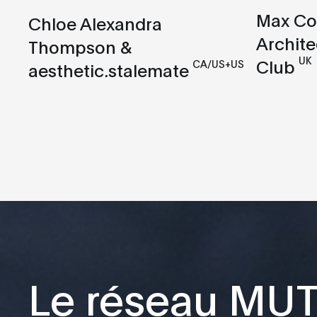
Max Co
Chloe Alexandra
Archite
Thompson &
UK
Club
CA/US+US
aesthetic.stalemate
Le réseau MU