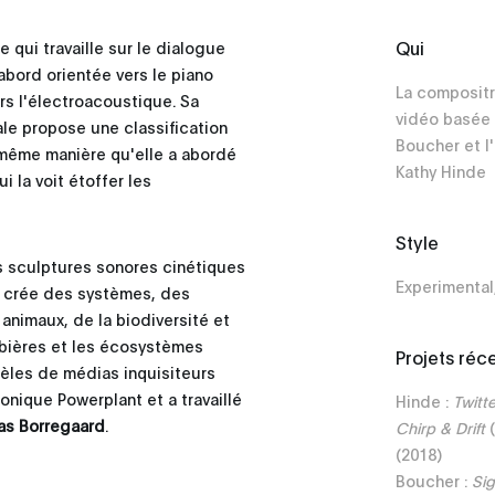
Qui
e qui travaille sur le dialogue
abord orientée vers le piano
La compositr
ers l'électroacoustique. Sa
vidéo basée 
le propose une classification
Boucher et l'
 même manière qu'elle a abordé
Kathy Hinde
i la voit étoffer les
Style
s sculptures sonores cinétiques
Experimental
e crée des systèmes, des
nimaux, de la biodiversité et
rbières et les écosystèmes
Projets réc
dèles de médias inquisiteurs
onique Powerplant et a travaillé
Hinde :
Twitt
as Borregaard
.
Chirp & Drift
(
(2018)
Boucher :
Sig