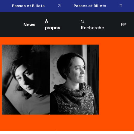
Passes et Billets
Passes et Billets
À
News
FR
propos
Recherche
EN