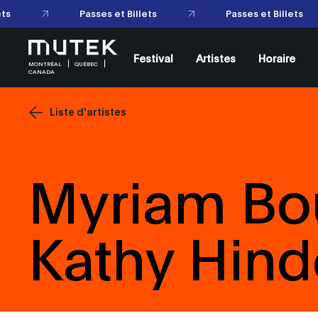
Passes et Billets
Passes et Billets
Festival
Artistes
Horaire
MONTRÉAL
QUÉBEC
CANADA
Liste d'artistes
Myriam Bo
Kathy Hind