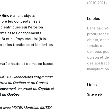
(2019-2021),
y Hinde
alliant objets
Le plus
lore les concepts liés à
cientifiques sur l'érosion
Dans
Littoral
ents et les changements
produisent e
18) et au Royaume-Uni (à la
objets, des 
er les frontières et les limites
terrain, des 
de l'eau, pou
du son et de
des abstract
e marée haute et de marée basse.
manipulation
t QC-UK Connections Programme
ettres du Québec et du Conseil
Liens
mouvement
, un projet de
Cryptic
et
t du Québec
Site web
at avec MUTEK Montréal, MUTEK