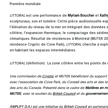
Première mondiale
LITTORAL
est une performance de
Myriam Boucher
et
Kath
sculpturaux, son et lumière. Cette pièce audiovisuelle exp
l'élévation du niveau de la mer en intégrant des données s
côtière, l'expansion thermique, le compactage des sédim
climatiques. Résultat de résidences à Montréal (MUTEK 20
résidence Cryptic de Cove Park),
LITTORAL
cherche à explor
en habitant les espaces intermédiaires.
LITTORAL
(définition) : La zone côtière entre les points d
Une commission de
Cryptic
et MUTEK bénéficiant du suppor
avec l'association de Cove Park, du Conseil des arts et des l
des arts du Canada. Présenté dans le cadre de
Matières en 
MUTEK
, avec le soutien du
British Council
et du
gouvernemen
AMPLIFY D.A.I
est une initiative du
British Council
en partenari