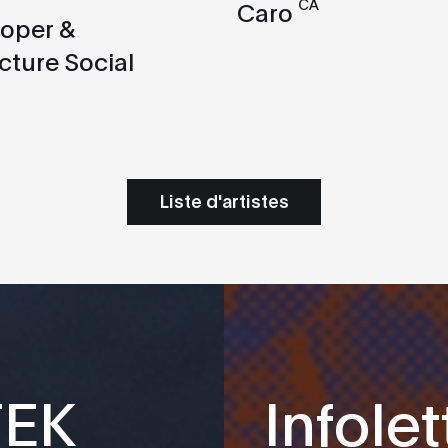
CA
Caro
oper &
cture Social
Liste d'artistes
TEK
Infolet