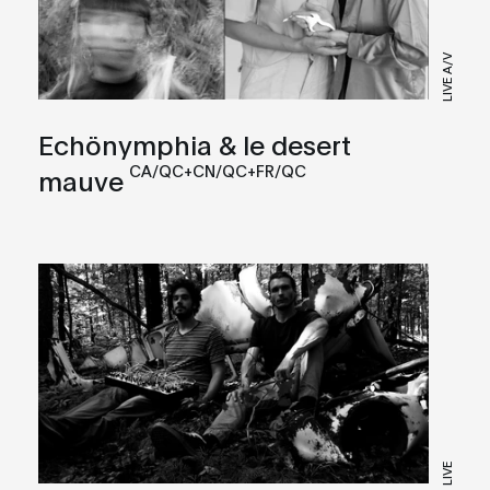
LIVE A/V
Echönymphia & le desert
CA/QC+CN/QC+FR/QC
mauve
LIVE