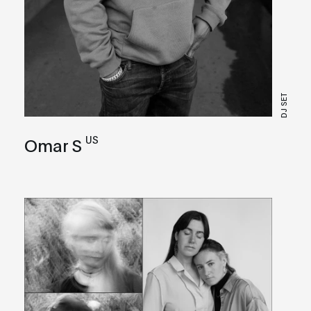
DJ SET
US
Omar S