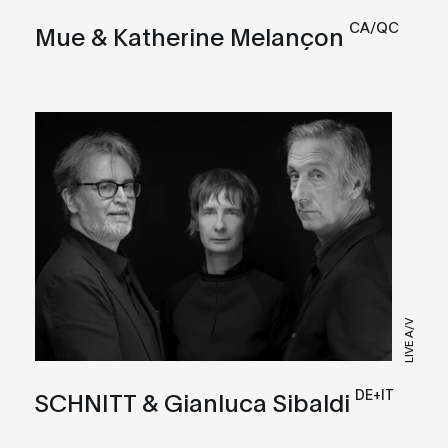
CA/QC
Mue & Katherine Melançon
LIVE A/V
DE+IT
SCHNITT & Gianluca Sibaldi