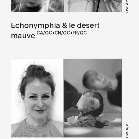
LIVE A/V
Echönymphia & le desert
CA/QC+CN/QC+FR/QC
mauve
LIVE A/V