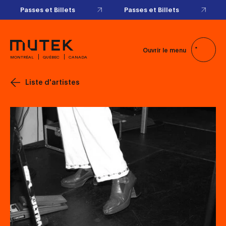
Passes et Billets
Passes et Billets
Ouvrir le menu
MONTRÉAL
QUÉBEC
CANADA
Liste d'artistes