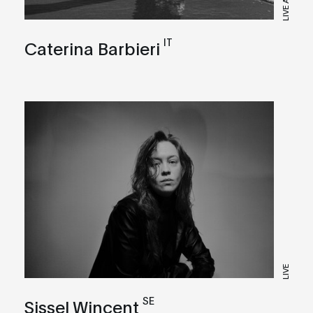
LIVE A/V
IT
Caterina Barbieri
LIVE
SE
Sissel Wincent