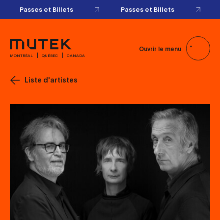
Passes et Billets
Passes et Billets
Ouvrir le menu
MONTRÉAL
QUÉBEC
CANADA
Liste d'artistes