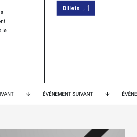
Billets
ts
ent
 le
IVANT
ÉVÉNEMENT SUIVANT
ÉVÉNE