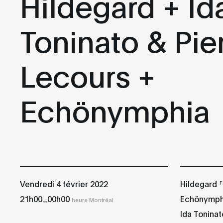
Hildegard + Id
Toninato & Pie
Lecours +
Echönymphia
Vendredi 4 février 2022
Hildegard
F
_
21h00
00h00
Echönymph
heure Montréal
Ida Toninat