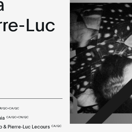
a
rre-Luc
R/QC+CA/QC
ia
CA/QC+CN/QC
o & Pierre-Luc Lecours
CA/QC