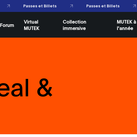
Passes et Billets
Passes et Billets
Virtual
Collection
MUTEK à
Forum
MUTEK
immersive
l'année
eal &