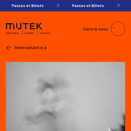
Passes et Billets
Passes et Billets
Ouvrir le menu
MONTRÉAL
QUÉBEC
CANADA
Intervenant.e.s