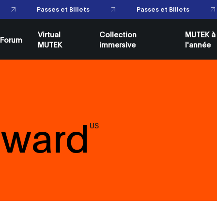
Passes et Billets
Passes et Billets
Virtual
Collection
MUTEK à
Forum
MUTEK
immersive
l'année
oward
US