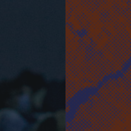
gora Hydro-Québec du Cœur des
 sera disponible mi-juin.
virtuelle MUTEK?
l.mutek.org
est un site immersif
ériques interactives, du contenu
st ouverte toute l'année et propose
K et reste disponible lors des
llet, un ensemble d'événements
s de MUTEK 2022.
tenu du festival virtuel 2022, y