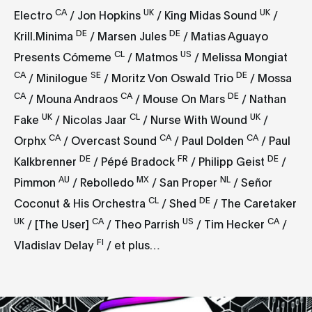
CA
UK
UK
Electro
/ Jon Hopkins
/ King Midas Sound
/
DE
DE
Krill.Minima
/ Marsen Jules
/ Matias Aguayo
CL
US
Presents Cómeme
/ Matmos
/ Melissa Mongiat
CA
SE
DE
/ Minilogue
/ Moritz Von Oswald Trio
/ Mossa
CA
C
A
DE
/ Mouna Andraos
/ Mouse On Mars
/ Nathan
UK
CL
UK
Fake
/ Nicolas Jaar
/ Nurse With Wound
/
CA
CA
CA
Orphx
/ Overcast Sound
/ Paul Dolden
/ Paul
DE
FR
DE
Kalkbrenner
/ Pépé Bradock
/ Philipp Geist
/
AU
MX
NL
Pimmon
/ Rebolledo
/ San Proper
/ Señor
CL
DE
Coconut & His Orchestra
/ Shed
/ The Caretaker
UK
CA
US
CA
/ [The User]
/ Theo Parrish
/ Tim Hecker
/
FI
Vladislav Delay
/ et plus…