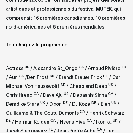
artistiques et professionnels du festival
MUTEK
, qui
comprenait 16 premières canadiennes, 10 premières
nord-américaines et 6 premières mondiales.
Téléchargez le programme
UK
CA
FR
Actress
/ Alexandre St_Onge
/ Arnaud Rivière
CA
AU
DE
/ Aun
/Ben Frost
/ Brandt Brauer Frick
/ Carl
SE
US
Michael Von Hausswolff
/ Cheap and Deep
/
CA
US
CA
Chris Hreno
/ Dave Aju
/ Debashis Sinha
/
UK
DE
DE
US
Demdike Stare
/ Dixon
/ DJ Koze
/ Eleh
/
CA
Guillaume & The Coutu Dumonts
/ Henrik Schwarz
DE
CA
CA
UK
/ Herman Kolgen
/ Hyena Hive
/ Ikonika
/
PL
CA
Jacek Sienkiewicz
/ Jean-Pierre Aubé
/ Jedi