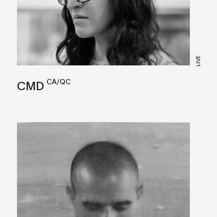
LIVE
CA/QC
CMD