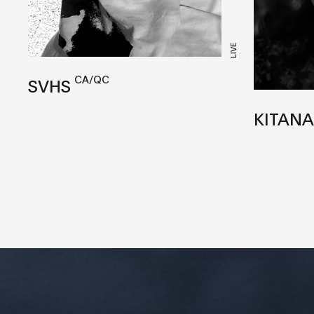
LIVE
CA/QC
SVHS
KITAN