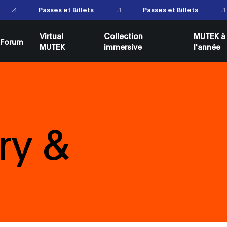
Passes et Billets
Passes et Billets
Virtual
Collection
MUTEK à
Forum
MUTEK
immersive
l'année
ry &