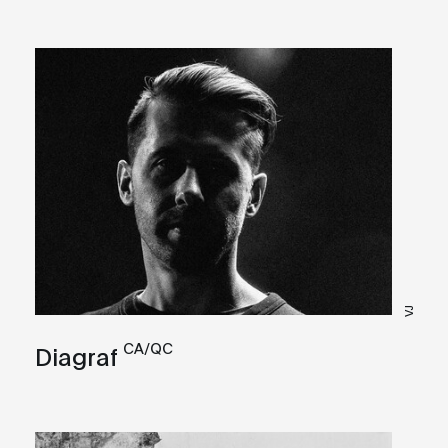
VJ
CA/QC
Diagraf