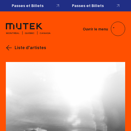
Passes et Billets
Passes et Billets
Ouvrir le menu
MONTRÉAL
QUÉBEC
CANADA
Liste d'artistes