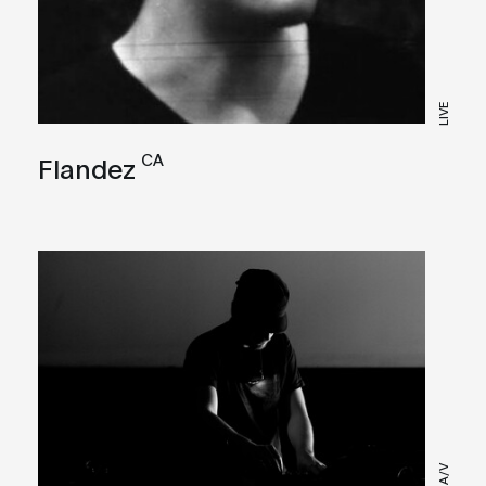
LIVE
CA
Flandez