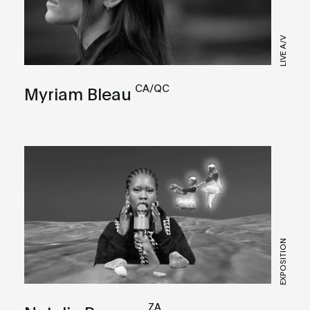
LIVE A/V
CA/QC
Myriam Bleau
EXPOSITION
ZA