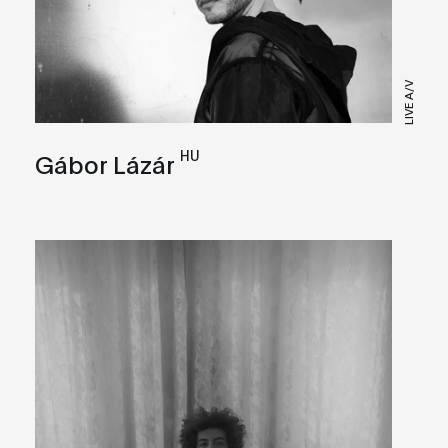
LIVE A/V
HU
Gábor Lázár