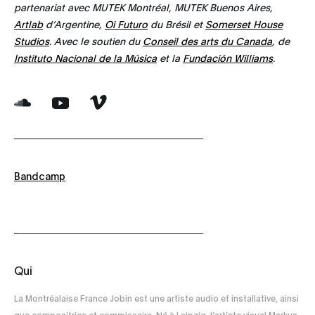
partenariat avec MUTEK Montréal, MUTEK Buenos Aires,
Artlab
d’Argentine,
Oi Futuro
du Brésil et
Somerset House
Studios
. Avec le soutien du
Conseil des arts du Canada
, de
Instituto Nacional de la Música
et la
Fundación Williams
.
Bandcamp
Qui
La Montréalaise France Jobin est une artiste audio et installative, ainsi
que compositrice et commissaire. Né à Leipzig, l’artiste visuel Markus