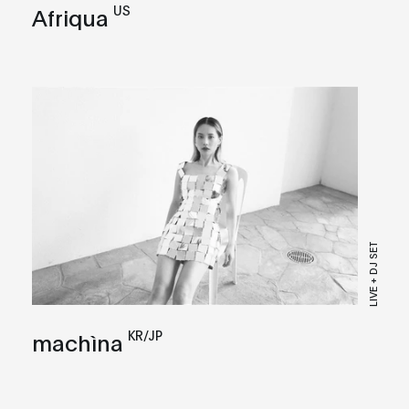
US
Afriqua
LIVE + DJ SET
KR/JP
machìna