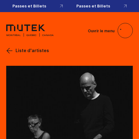
Passes et Billets
Passes et Billets
Ouvrir le menu
MONTRÉAL
QUÉBEC
CANADA
Liste d'artistes