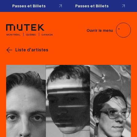
Passes et Billets
Passes et Billets
Ouvrir le menu
MONTRÉAL
QUÉBEC
CANADA
Liste d'artistes