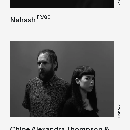
LIVE A/V
FR/QC
Nahash
LIVE A/V
Chloe Alexandra Thompson &