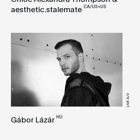
CA/US+US
aesthetic.stalemate
LIVE A/V
HU
Gábor Lázár