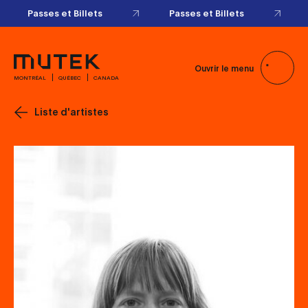
Passes et Billets
Passes et Billets
Ouvrir le menu
MONTRÉAL
QUÉBEC
CANADA
Liste d'artistes