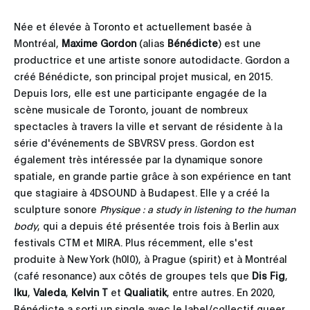
Née et élevée à Toronto et actuellement basée à
Montréal,
Maxime Gordon
(alias
Bénédicte
) est une
productrice et une artiste sonore autodidacte. Gordon a
créé Bénédicte, son principal projet musical, en 2015.
Depuis lors, elle est une participante engagée de la
scène musicale de Toronto, jouant de nombreux
spectacles à travers la ville et servant de résidente à la
série d'événements de SBVRSV press. Gordon est
également très intéressée par la dynamique sonore
spatiale, en grande partie grâce à son expérience en tant
que stagiaire à 4DSOUND à Budapest. Elle y a créé la
sculpture sonore
Physique : a study in listening to the human
body
, qui a depuis été présentée trois fois à Berlin aux
festivals CTM et MIRA. Plus récemment, elle s'est
produite à New York (h0l0), à Prague (spirit) et à Montréal
(café resonance) aux côtés de groupes tels que
Dis Fig
,
Iku
,
Valeda
,
Kelvin T
et
Qualiatik
, entre autres. En 2020,
Bénédicte a sorti un single avec le label/collectif queer