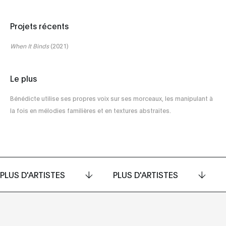
Projets récents
When It Binds
(2021)
Le plus
Bénédicte utilise ses propres voix sur ses morceaux, les manipulant à
la fois en mélodies familières et en textures abstraites.
PLUS D'ARTISTES
PLUS D'ARTISTES