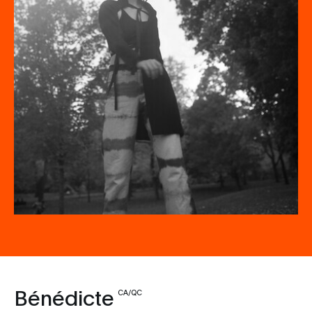
Bénédicte
CA/QC