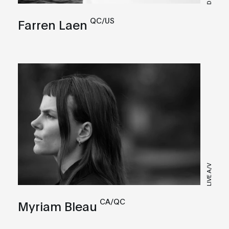
QC/US
Farren Laen
LIVE A/V
CA/QC
Myriam Bleau