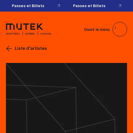
Passes et Billets
Passes et Billets
Ouvrir le menu
MONTRÉAL
QUÉBEC
CANADA
Liste d'artistes